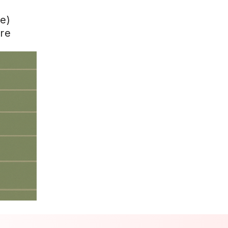
me)
ure